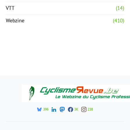
VTT
(14)
Webzine
(410)
396
3K
238