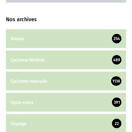
Nos archives
Brèves
254
Cyclisme féminin
489
Cyclisme masculin
1136
Cyclo-cross
391
Dopage
22