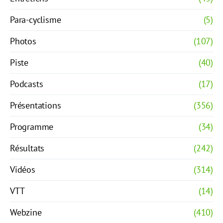
Para-cyclisme
(5)
Photos
(107)
Piste
(40)
Podcasts
(17)
Présentations
(356)
Programme
(34)
Résultats
(242)
Vidéos
(314)
VTT
(14)
Webzine
(410)