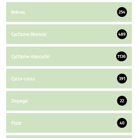
Brèves
254
Cyclisme féminin
489
Cyclisme masculin
1136
Cyclo-cross
391
Dopage
22
Piste
40