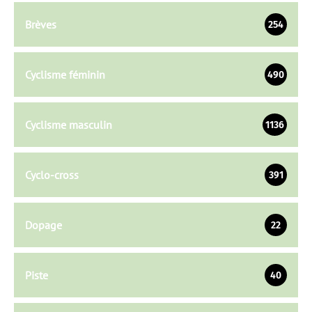
Brèves
254
Cyclisme féminin
490
Cyclisme masculin
1136
Cyclo-cross
391
Dopage
22
Piste
40