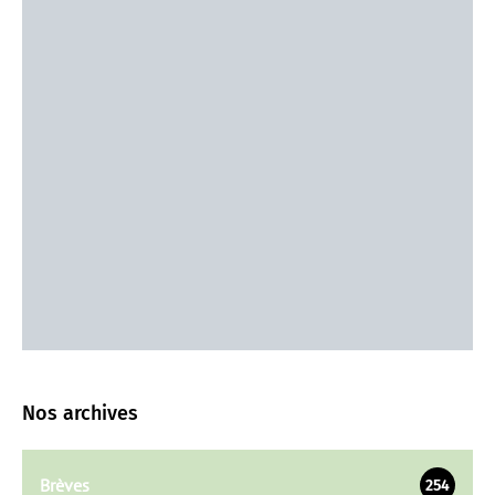
Nos archives
Brèves
254