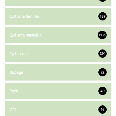
Cyclisme féminin
489
Cyclisme masculin
1136
Cyclo-cross
391
Dopage
22
Piste
40
VTT
14