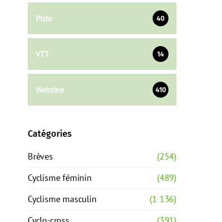
Piste
40
VTT
14
Webzine
410
Catégories
Brèves
(254)
Cyclisme féminin
(489)
Cyclisme masculin
(1 136)
Cyclo-cross
(391)