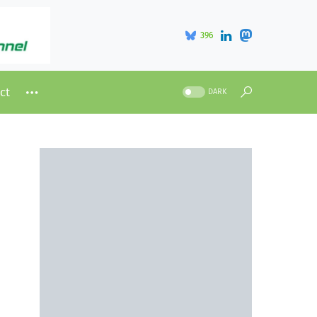
396
ct
DARK