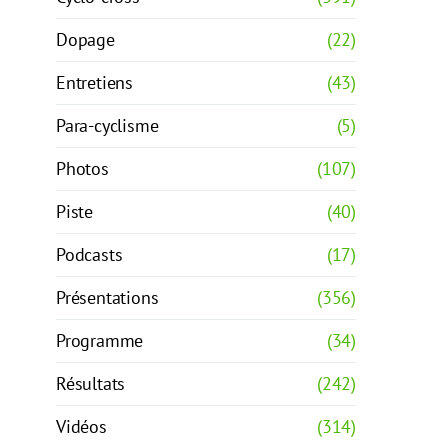
Dopage
(22)
Entretiens
(43)
Para-cyclisme
(5)
Photos
(107)
Piste
(40)
Podcasts
(17)
Présentations
(356)
Programme
(34)
Résultats
(242)
Vidéos
(314)