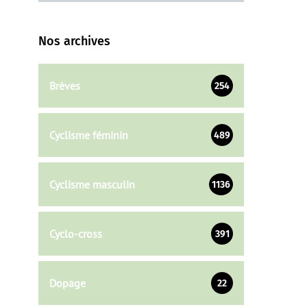
Nos archives
Brèves
254
Cyclisme féminin
489
Cyclisme masculin
1136
Cyclo-cross
391
Dopage
22