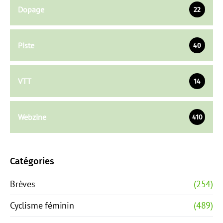
Dopage
22
Piste
40
VTT
14
Webzine
410
Catégories
Brèves
(254)
Cyclisme féminin
(489)