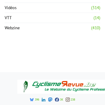
Vidéos
(314)
VTT
(14)
Webzine
(410)
396
3K
238