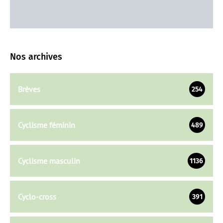
Nos archives
Brèves
254
Cyclisme féminin
489
Cyclisme masculin
1136
Cyclo-cross
391