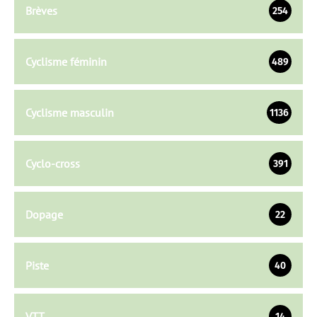
Brèves
254
Cyclisme féminin
489
Cyclisme masculin
1136
Cyclo-cross
391
Dopage
22
Piste
40
VTT
14