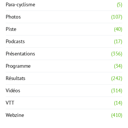
Para-cyclisme
(5)
Photos
(107)
Piste
(40)
Podcasts
(17)
Présentations
(356)
Programme
(34)
Résultats
(242)
Vidéos
(314)
VTT
(14)
Webzine
(410)