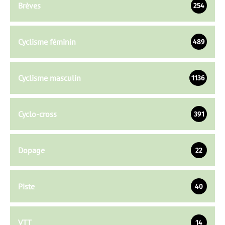
Brèves
254
Cyclisme féminin
489
Cyclisme masculin
1136
Cyclo-cross
391
Dopage
22
Piste
40
VTT
14