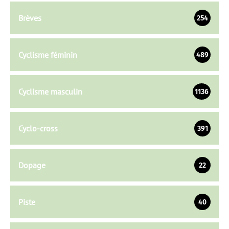
Brèves
254
Cyclisme féminin
489
Cyclisme masculin
1136
Cyclo-cross
391
Dopage
22
Piste
40