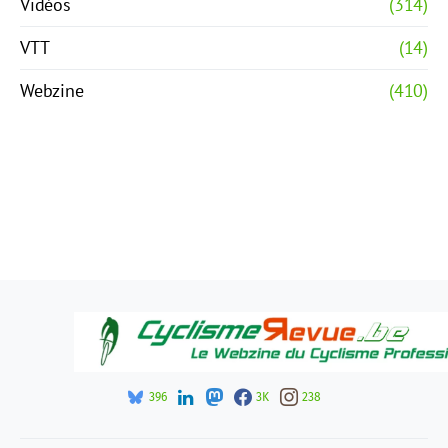
Vidéos
(314)
VTT
(14)
Webzine
(410)
396
3K
238