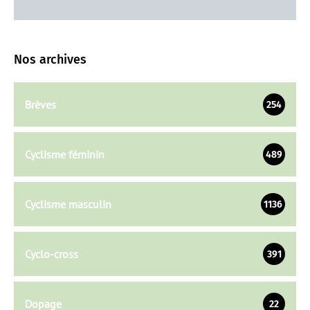
Nos archives
Brèves
254
Cyclisme féminin
489
Cyclisme masculin
1136
Cyclo-cross
391
Dopage
22