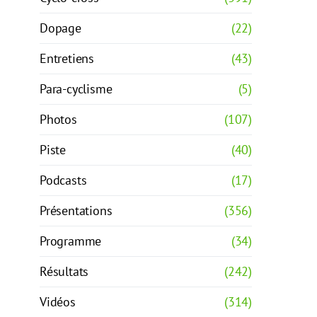
Dopage
(22)
Entretiens
(43)
Para-cyclisme
(5)
Photos
(107)
Piste
(40)
Podcasts
(17)
Présentations
(356)
Programme
(34)
Résultats
(242)
Vidéos
(314)