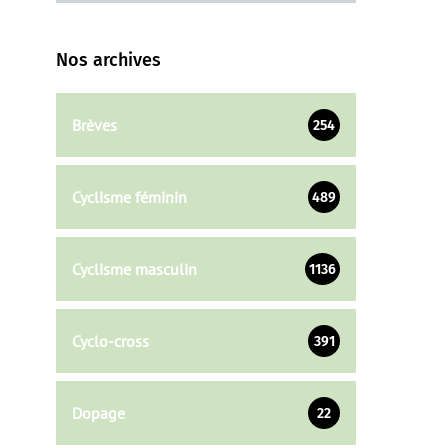
Nos archives
Brèves
254
Cyclisme féminin
489
Cyclisme masculin
1136
Cyclo-cross
391
Dopage
22