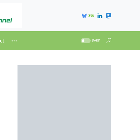
396
ct
DARK