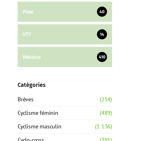
Piste
40
VTT
14
Webzine
410
Catégories
Brèves
(254)
Cyclisme féminin
(489)
Cyclisme masculin
(1 136)
Cyclo-cross
(391)