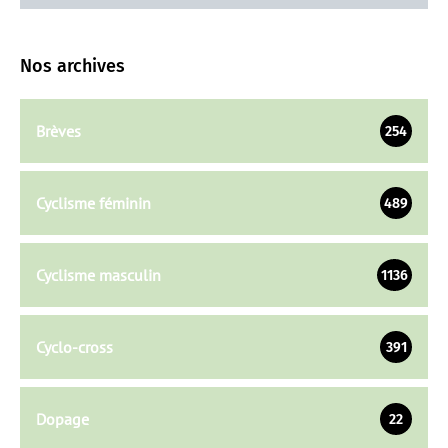
Nos archives
Brèves
254
Cyclisme féminin
489
Cyclisme masculin
1136
Cyclo-cross
391
Dopage
22