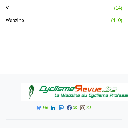
VTT
(14)
Webzine
(410)
396
3K
238