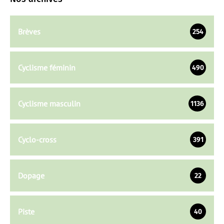
Brèves
254
Cyclisme féminin
490
Cyclisme masculin
1136
Cyclo-cross
391
Dopage
22
Piste
40