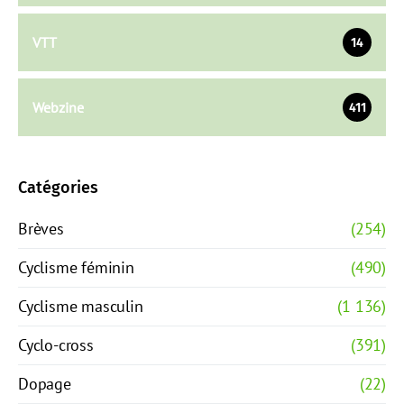
VTT
14
Webzine
411
Catégories
Brèves
(254)
Cyclisme féminin
(490)
Cyclisme masculin
(1 136)
Cyclo-cross
(391)
Dopage
(22)