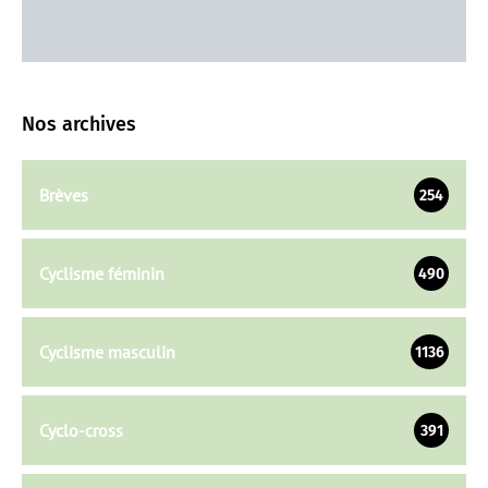
Nos archives
Brèves
254
Cyclisme féminin
490
Cyclisme masculin
1136
Cyclo-cross
391