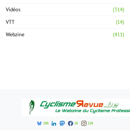
Vidéos
(314)
VTT
(14)
Webzine
(411)
396
3K
238