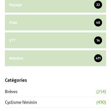
Dopage
22
Piste
40
VTT
14
Webzine
411
Catégories
Brèves
(254)
Cyclisme féminin
(490)