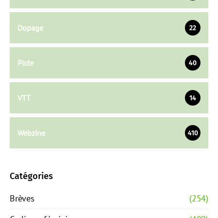
Dopage
22
Piste
40
VTT
14
Webzine
410
Catégories
Brèves
(254)