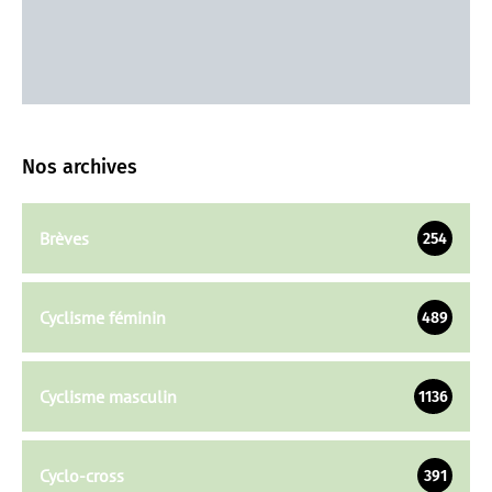
Nos archives
Brèves
254
Cyclisme féminin
489
Cyclisme masculin
1136
Cyclo-cross
391