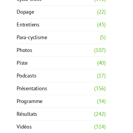
Dopage
(22)
Entretiens
(43)
Para-cyclisme
(5)
Photos
(107)
Piste
(40)
Podcasts
(17)
Présentations
(356)
Programme
(34)
Résultats
(242)
Vidéos
(314)