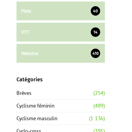
Piste
40
VTT
14
Webzine
410
Catégories
Brèves
(254)
Cyclisme féminin
(489)
Cyclisme masculin
(1 136)
Cyclo-cross
(391)