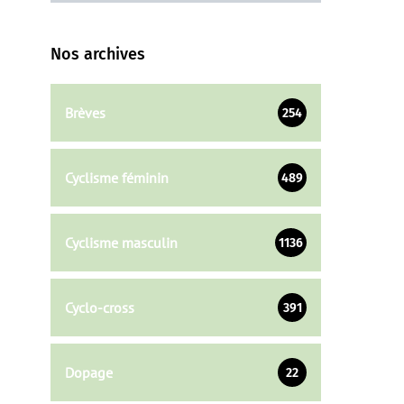
Nos archives
Brèves
254
Cyclisme féminin
489
Cyclisme masculin
1136
Cyclo-cross
391
Dopage
22