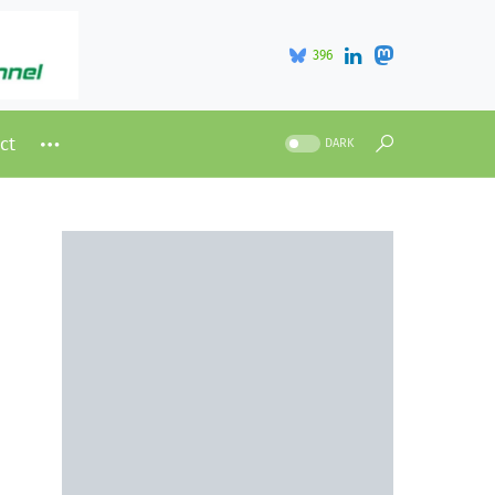
396
ct
DARK