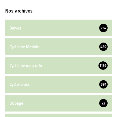
Nos archives
Brèves
254
Cyclisme féminin
489
Cyclisme masculin
1136
Cyclo-cross
391
Dopage
22