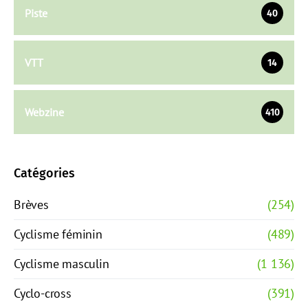
Piste
40
VTT
14
Webzine
410
Catégories
Brèves
(254)
Cyclisme féminin
(489)
Cyclisme masculin
(1 136)
Cyclo-cross
(391)