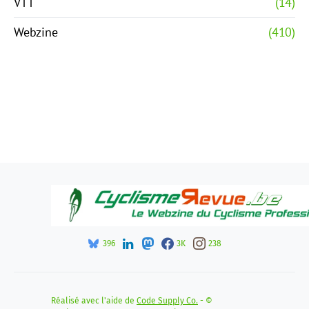
VTT
(14)
Webzine
(410)
396
3K
238
Réalisé avec l'aide de
Code Supply Co.
- ©