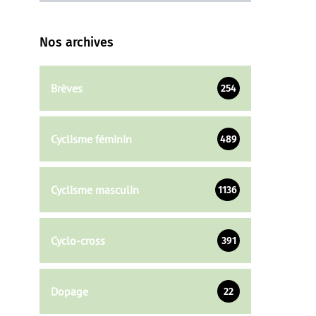
Nos archives
Brèves
254
Cyclisme féminin
489
Cyclisme masculin
1136
Cyclo-cross
391
Dopage
22