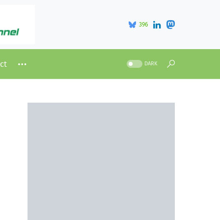
396
ct
DARK