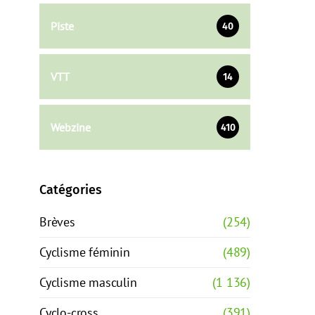
Piste
40
VTT
14
Webzine
410
Catégories
Brèves
(254)
Cyclisme féminin
(489)
Cyclisme masculin
(1 136)
Cyclo-cross
(391)