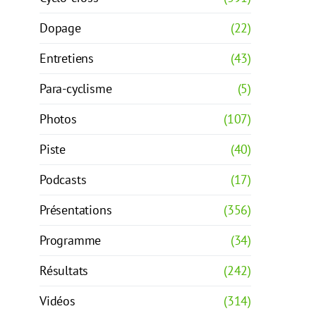
Dopage
(22)
Entretiens
(43)
Para-cyclisme
(5)
Photos
(107)
Piste
(40)
Podcasts
(17)
Présentations
(356)
Programme
(34)
Résultats
(242)
Vidéos
(314)