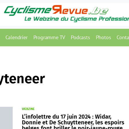
Calendrier
Programme TV
Podcasts
Photos
Conta
yteneer
WEBZINE
L’infolettre du 17 juin 2024 : Widar,
Donnie et De Schuytteneer, les espoirs
belges font briller le noir-jaune-rouge