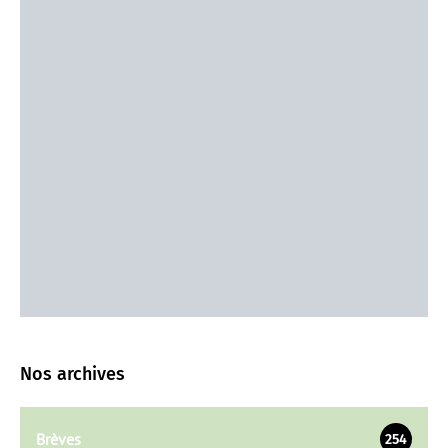
Nos archives
Brèves
254