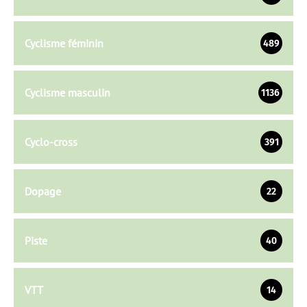
Cyclisme féminin
489
Cyclisme masculin
1136
Cyclo-cross
391
Dopage
22
Piste
40
VTT
14