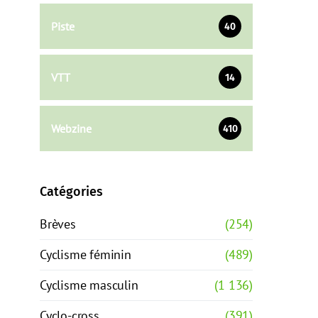
Piste
40
VTT
14
Webzine
410
Catégories
Brèves
(254)
Cyclisme féminin
(489)
Cyclisme masculin
(1 136)
Cyclo-cross
(391)