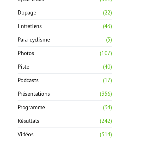
Dopage
(22)
Entretiens
(43)
Para-cyclisme
(5)
Photos
(107)
Piste
(40)
Podcasts
(17)
Présentations
(356)
Programme
(34)
Résultats
(242)
Vidéos
(314)