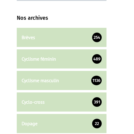
Nos archives
Brèves
254
Cyclisme féminin
489
Cyclisme masculin
1136
Cyclo-cross
391
Dopage
22