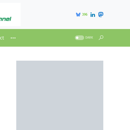
396
ct
DARK