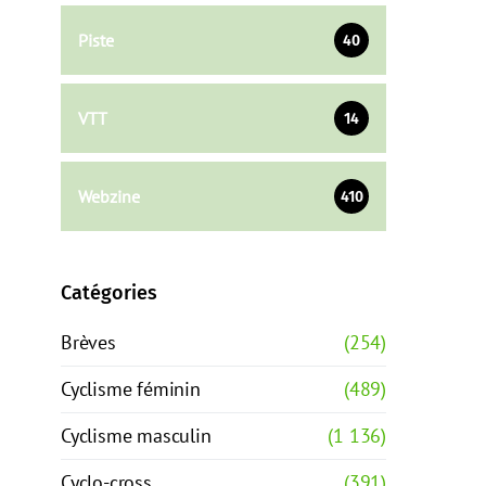
Piste
40
VTT
14
Webzine
410
Catégories
Brèves
(254)
Cyclisme féminin
(489)
Cyclisme masculin
(1 136)
Cyclo-cross
(391)