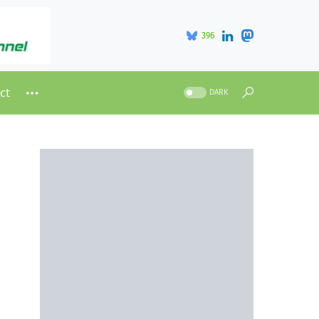
396
ct
DARK