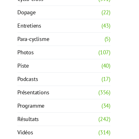
Dopage
(22)
Entretiens
(43)
Para-cyclisme
(5)
Photos
(107)
Piste
(40)
Podcasts
(17)
Présentations
(356)
Programme
(34)
Résultats
(242)
Vidéos
(314)