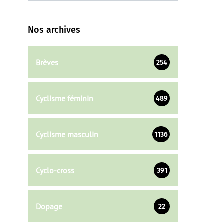
Nos archives
Brèves
254
Cyclisme féminin
489
Cyclisme masculin
1136
Cyclo-cross
391
Dopage
22