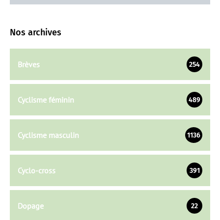
Nos archives
Brèves
254
Cyclisme féminin
489
Cyclisme masculin
1136
Cyclo-cross
391
Dopage
22