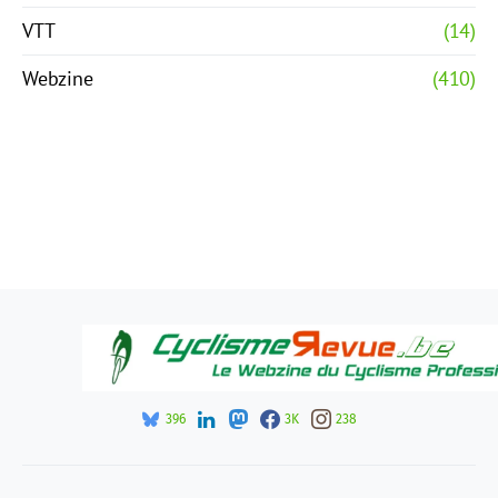
VTT
(14)
Webzine
(410)
396
3K
238