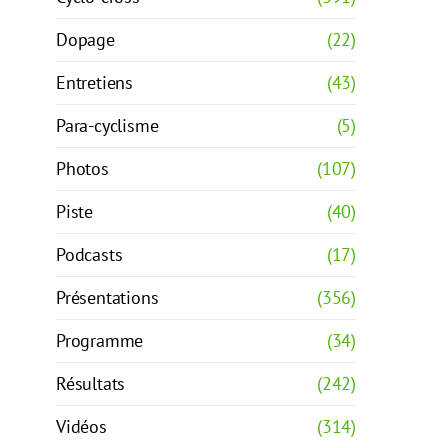
Dopage
(22)
Entretiens
(43)
Para-cyclisme
(5)
Photos
(107)
Piste
(40)
Podcasts
(17)
Présentations
(356)
Programme
(34)
Résultats
(242)
Vidéos
(314)