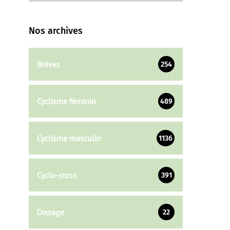
Nos archives
Brèves
254
Cyclisme féminin
489
Cyclisme masculin
1136
Cyclo-cross
391
Dopage
22