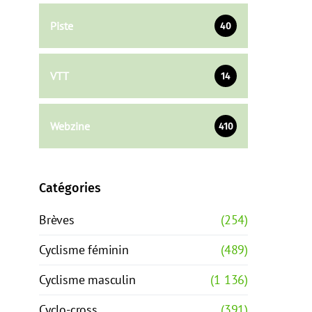
Piste
40
VTT
14
Webzine
410
Catégories
Brèves
(254)
Cyclisme féminin
(489)
Cyclisme masculin
(1 136)
Cyclo-cross
(391)