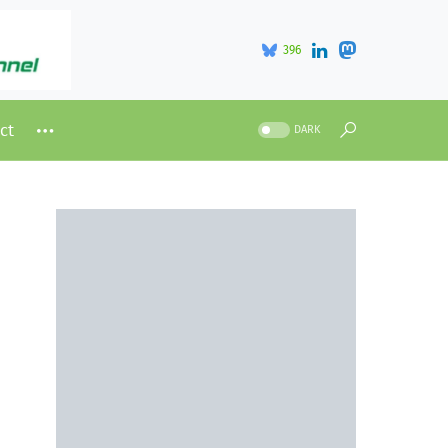
396
ct
DARK