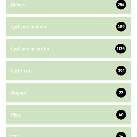
Brèves
254
Cyclisme féminin
489
Cyclisme masculin
1136
Cyclo-cross
391
Dopage
22
Piste
40
VTT
14