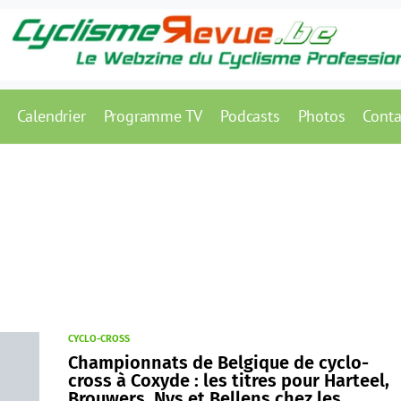
Calendrier
Programme TV
Podcasts
Photos
Conta
CYCLO-CROSS
Championnats de Belgique de cyclo-
cross à Coxyde : les titres pour Harteel,
Brouwers, Nys et Bellens chez les