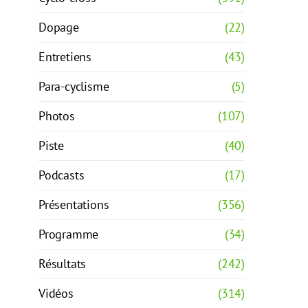
Dopage
(22)
Entretiens
(43)
Para-cyclisme
(5)
Photos
(107)
Piste
(40)
Podcasts
(17)
Présentations
(356)
Programme
(34)
Résultats
(242)
Vidéos
(314)