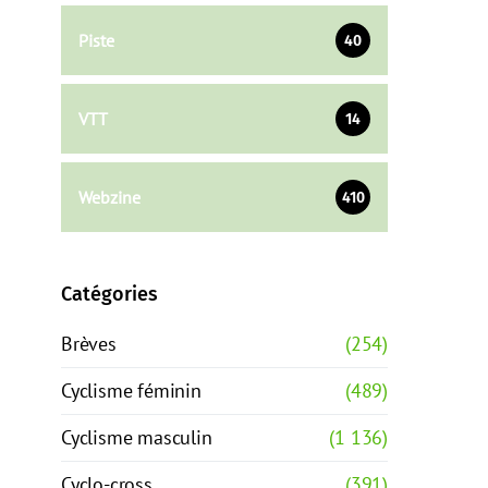
Piste
40
VTT
14
Webzine
410
Catégories
Brèves
(254)
Cyclisme féminin
(489)
Cyclisme masculin
(1 136)
Cyclo-cross
(391)