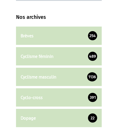
Nos archives
Brèves
254
Cyclisme féminin
489
Cyclisme masculin
1136
Cyclo-cross
391
Dopage
22