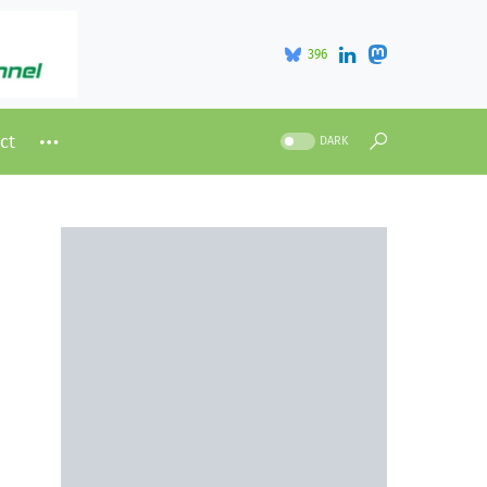
396
ct
DARK