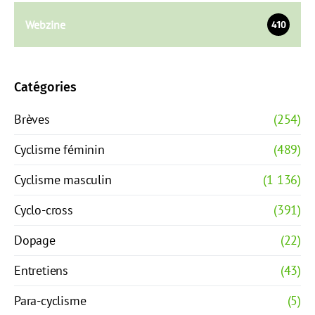
Webzine
410
Catégories
Brèves
(254)
Cyclisme féminin
(489)
Cyclisme masculin
(1 136)
Cyclo-cross
(391)
Dopage
(22)
Entretiens
(43)
Para-cyclisme
(5)