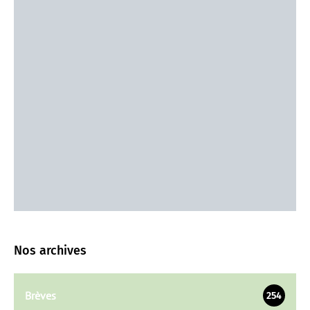
Nos archives
Brèves
254