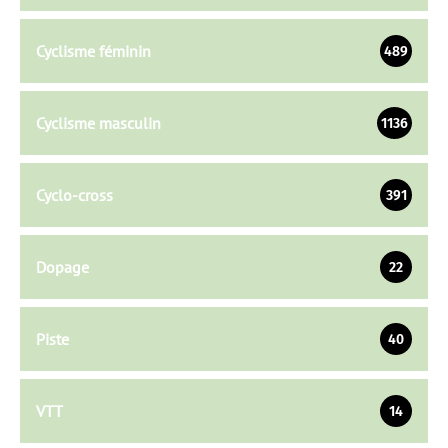
Cyclisme féminin
489
Cyclisme masculin
1136
Cyclo-cross
391
Dopage
22
Piste
40
VTT
14