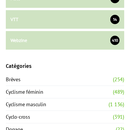
VTT
14
Webzine
410
Catégories
Brèves
(254)
Cyclisme féminin
(489)
Cyclisme masculin
(1 136)
Cyclo-cross
(391)
Dopage
(22)