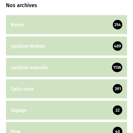
Nos archives
Brèves
254
Cyclisme féminin
489
Cyclisme masculin
1136
Cyclo-cross
391
Dopage
22
Piste
40