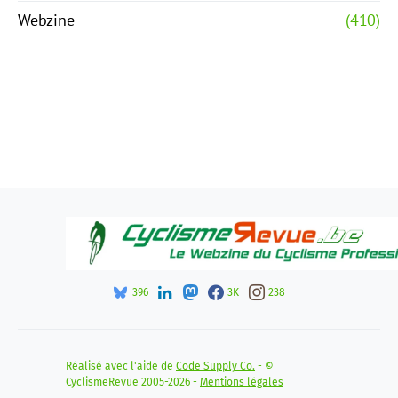
Webzine
(410)
396
3K
238
Réalisé avec l'aide de
Code Supply Co.
- ©
CyclismeRevue 2005-2026 -
Mentions légales