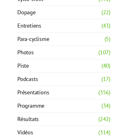
Dopage
(22)
Entretiens
(43)
Para-cyclisme
(5)
Photos
(107)
Piste
(40)
Podcasts
(17)
Présentations
(356)
Programme
(34)
Résultats
(242)
Vidéos
(314)