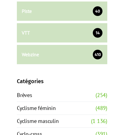
Piste
40
VTT
14
Webzine
410
Catégories
Brèves
(254)
Cyclisme féminin
(489)
Cyclisme masculin
(1 136)
Cyclo-cross
(391)