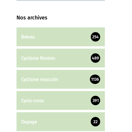
Nos archives
Brèves
254
Cyclisme féminin
489
Cyclisme masculin
1136
Cyclo-cross
391
Dopage
22