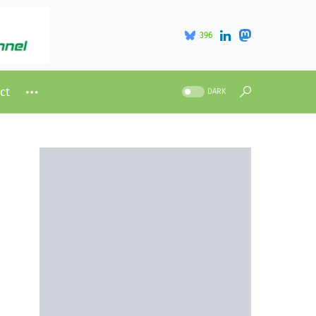
396
ct
DARK