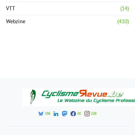
VTT
(14)
Webzine
(410)
396
3K
238