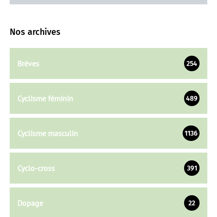
Nos archives
Brèves
254
Cyclisme féminin
489
Cyclisme masculin
1136
Cyclo-cross
391
Dopage
22