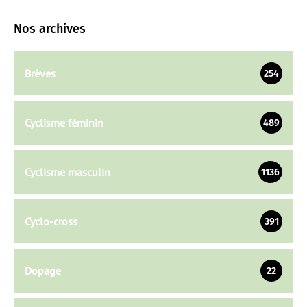
Nos archives
Brèves
254
Cyclisme féminin
489
Cyclisme masculin
1136
Cyclo-cross
391
Dopage
22