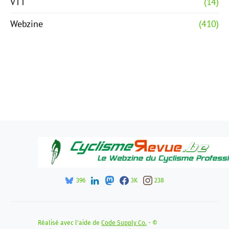
VTT
(14)
Webzine
(410)
396
3K
238
Réalisé avec l'aide de
Code Supply Co.
- ©