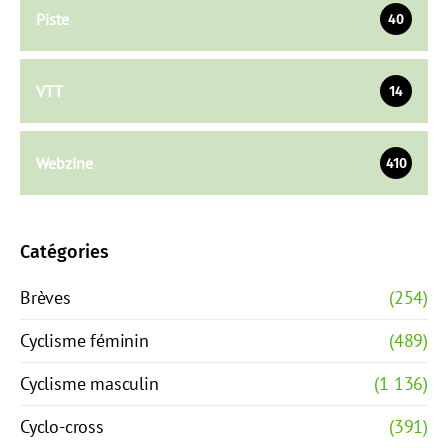
Piste
40
VTT
14
Webzine
410
Catégories
Brèves
(254)
Cyclisme féminin
(489)
Cyclisme masculin
(1 136)
Cyclo-cross
(391)