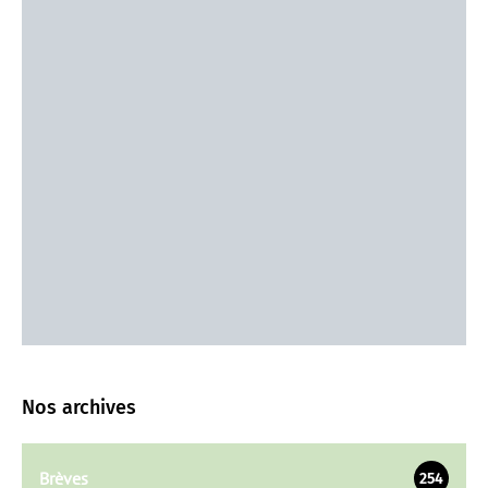
Nos archives
Brèves
254