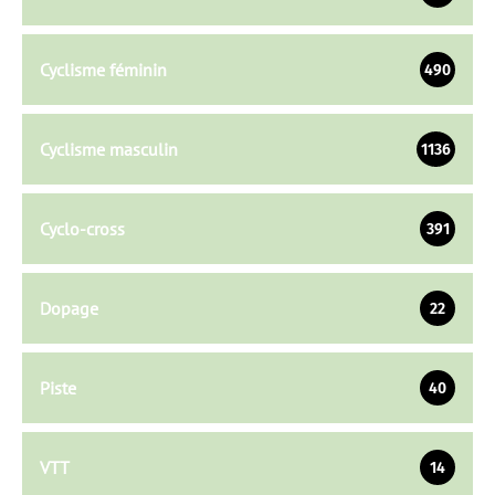
Cyclisme féminin
490
Cyclisme masculin
1136
Cyclo-cross
391
Dopage
22
Piste
40
VTT
14