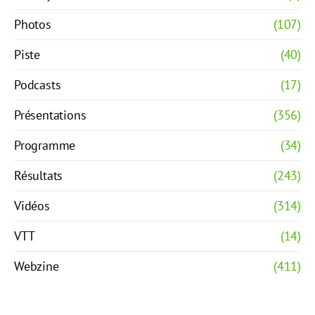
Photos
(107)
Piste
(40)
Podcasts
(17)
Présentations
(356)
Programme
(34)
Résultats
(243)
Vidéos
(314)
VTT
(14)
Webzine
(411)