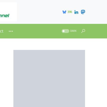
396
ct
DARK