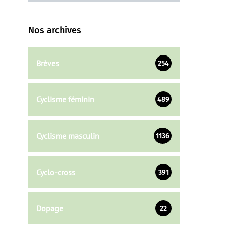
Nos archives
Brèves
254
Cyclisme féminin
489
Cyclisme masculin
1136
Cyclo-cross
391
Dopage
22