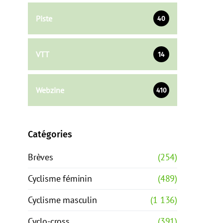
Piste
40
VTT
14
Webzine
410
Catégories
Brèves
(254)
Cyclisme féminin
(489)
Cyclisme masculin
(1 136)
Cyclo-cross
(391)