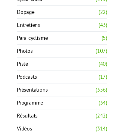
Dopage
(22)
Entretiens
(43)
Para-cyclisme
(5)
Photos
(107)
Piste
(40)
Podcasts
(17)
Présentations
(356)
Programme
(34)
Résultats
(242)
Vidéos
(314)