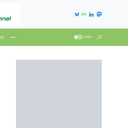
396
ct
DARK