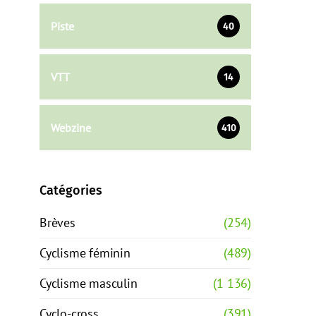
Piste
40
VTT
14
Webzine
410
Catégories
Brèves
(254)
Cyclisme féminin
(489)
Cyclisme masculin
(1 136)
Cyclo-cross
(391)