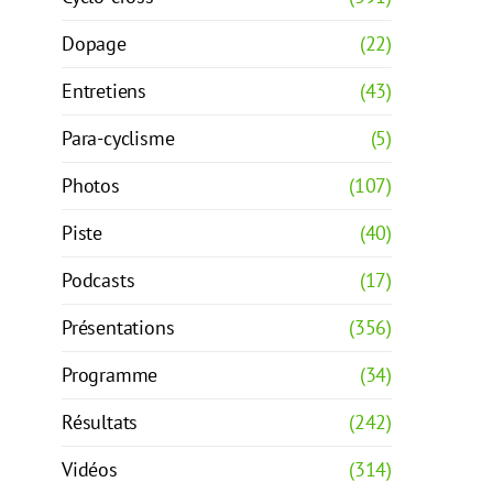
Dopage
(22)
Entretiens
(43)
Para-cyclisme
(5)
Photos
(107)
Piste
(40)
Podcasts
(17)
Présentations
(356)
Programme
(34)
Résultats
(242)
Vidéos
(314)