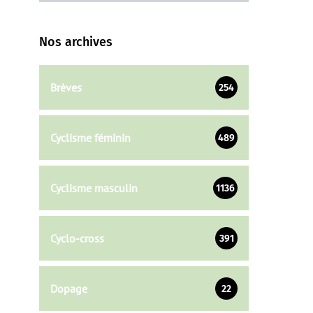
Nos archives
Brèves
254
Cyclisme féminin
489
Cyclisme masculin
1136
Cyclo-cross
391
Dopage
22