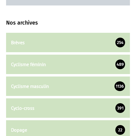
Nos archives
Brèves
254
Cyclisme féminin
489
Cyclisme masculin
1136
Cyclo-cross
391
Dopage
22