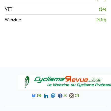
VTT
(14)
Webzine
(410)
396
3K
238