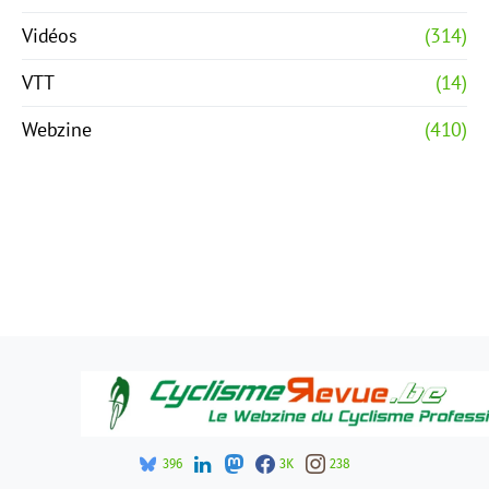
Vidéos
(314)
VTT
(14)
Webzine
(410)
396
3K
238