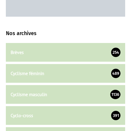
Nos archives
Brèves
254
Cyclisme féminin
489
Cyclisme masculin
1136
Cyclo-cross
391