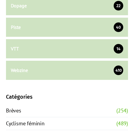
Dopage
22
Piste
40
VTT
14
Webzine
410
Catégories
Brèves
(254)
Cyclisme féminin
(489)