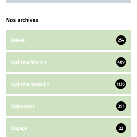
Nos archives
Brèves
254
Cyclisme féminin
489
Cyclisme masculin
1136
Cyclo-cross
391
Dopage
22