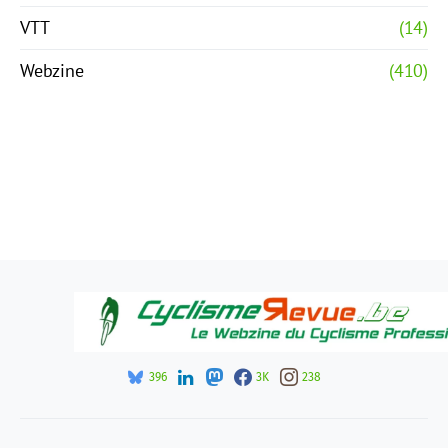
VTT
(14)
Webzine
(410)
396
3K
238