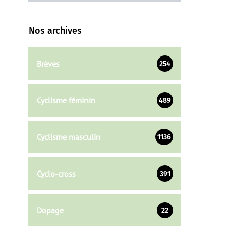
Nos archives
Brèves
254
Cyclisme féminin
489
Cyclisme masculin
1136
Cyclo-cross
391
Dopage
22