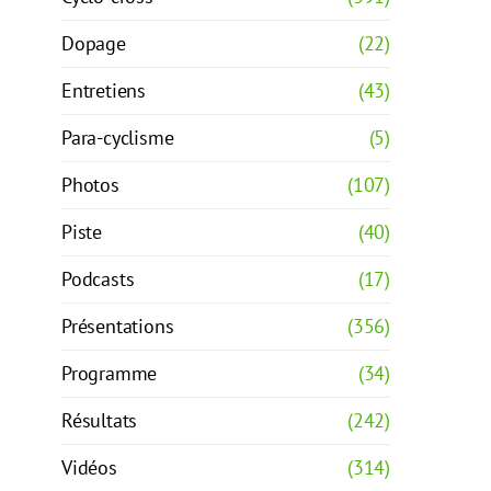
Dopage
(22)
Entretiens
(43)
Para-cyclisme
(5)
Photos
(107)
Piste
(40)
Podcasts
(17)
Présentations
(356)
Programme
(34)
Résultats
(242)
Vidéos
(314)