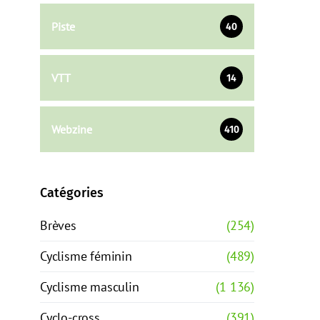
Piste
40
VTT
14
Webzine
410
Catégories
Brèves
(254)
Cyclisme féminin
(489)
Cyclisme masculin
(1 136)
Cyclo-cross
(391)