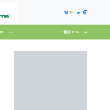
396
ct
DARK