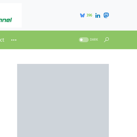
396
ct
DARK