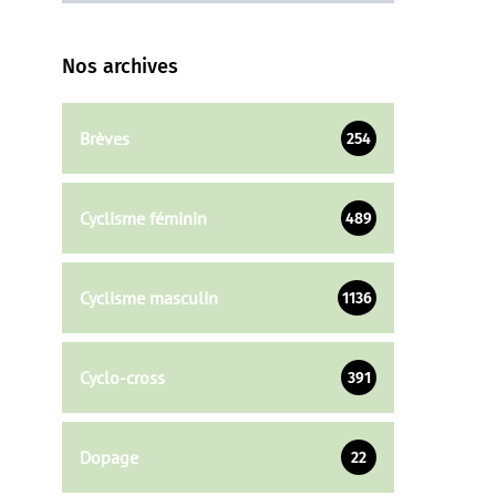
Nos archives
Brèves
254
Cyclisme féminin
489
Cyclisme masculin
1136
Cyclo-cross
391
Dopage
22