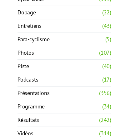
Dopage
(22)
Entretiens
(43)
Para-cyclisme
(5)
Photos
(107)
Piste
(40)
Podcasts
(17)
Présentations
(356)
Programme
(34)
Résultats
(242)
Vidéos
(314)