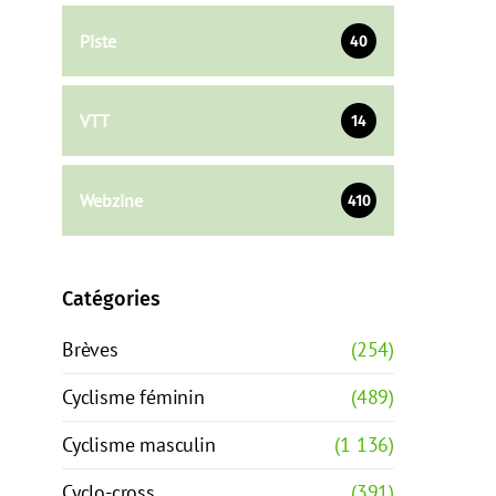
Piste
40
VTT
14
Webzine
410
Catégories
Brèves
(254)
Cyclisme féminin
(489)
Cyclisme masculin
(1 136)
Cyclo-cross
(391)