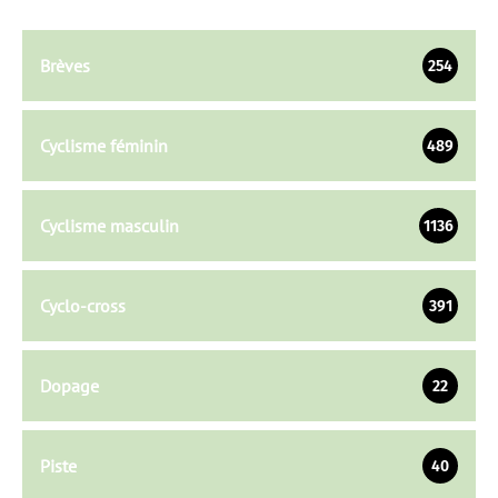
Brèves
254
Cyclisme féminin
489
Cyclisme masculin
1136
Cyclo-cross
391
Dopage
22
Piste
40