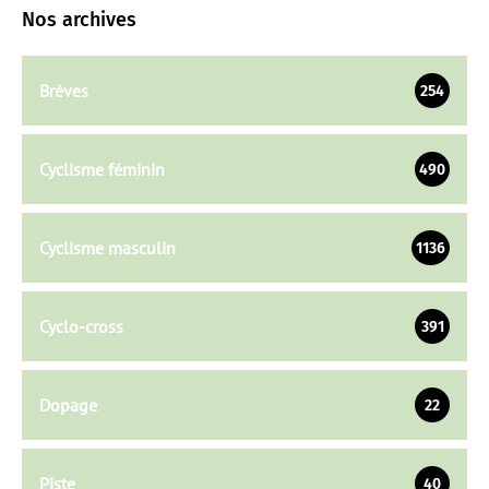
Nos archives
Brèves
254
Cyclisme féminin
490
Cyclisme masculin
1136
Cyclo-cross
391
Dopage
22
Piste
40