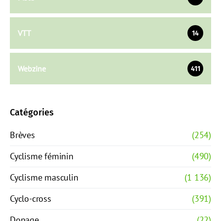
VTT
14
Webzine
411
Catégories
Brèves
(254)
Cyclisme féminin
(490)
Cyclisme masculin
(1 136)
Cyclo-cross
(391)
Dopage
(22)