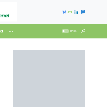
396
ct
DARK