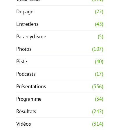
Dopage
(22)
Entretiens
(43)
Para-cyclisme
(5)
Photos
(107)
Piste
(40)
Podcasts
(17)
Présentations
(356)
Programme
(34)
Résultats
(242)
Vidéos
(314)