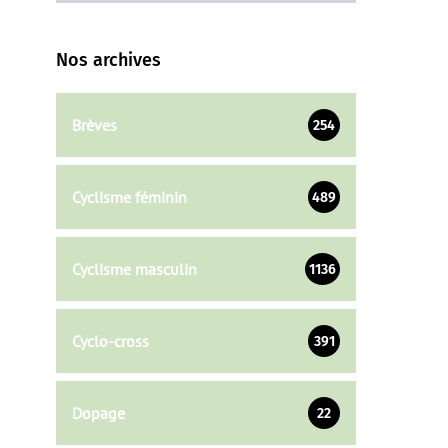
Nos archives
Brèves
254
Cyclisme féminin
489
Cyclisme masculin
1136
Cyclo-cross
391
Dopage
22