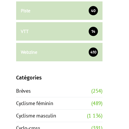
Piste
40
VTT
14
Webzine
410
Catégories
Brèves
(254)
Cyclisme féminin
(489)
Cyclisme masculin
(1 136)
Cyclo-cross
(391)