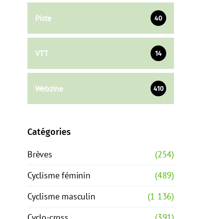
Piste
40
VTT
14
Webzine
410
Catégories
Brèves
(254)
Cyclisme féminin
(489)
Cyclisme masculin
(1 136)
Cyclo-cross
(391)