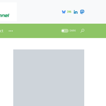
396
ct
DARK