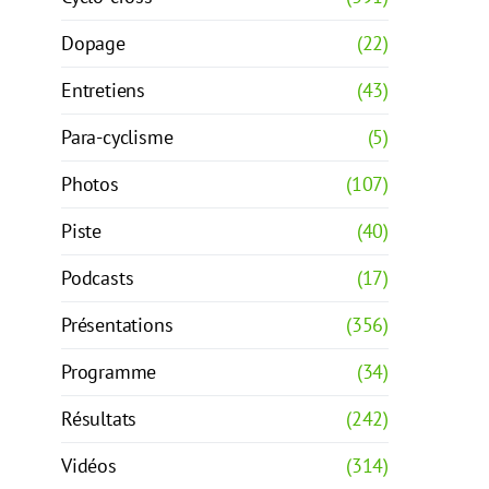
Dopage
(22)
Entretiens
(43)
Para-cyclisme
(5)
Photos
(107)
Piste
(40)
Podcasts
(17)
Présentations
(356)
Programme
(34)
Résultats
(242)
Vidéos
(314)