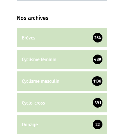
Nos archives
Brèves
254
Cyclisme féminin
489
Cyclisme masculin
1136
Cyclo-cross
391
Dopage
22