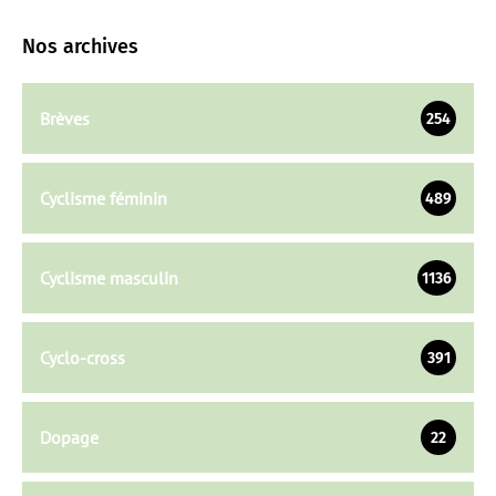
Nos archives
Brèves
254
Cyclisme féminin
489
Cyclisme masculin
1136
Cyclo-cross
391
Dopage
22