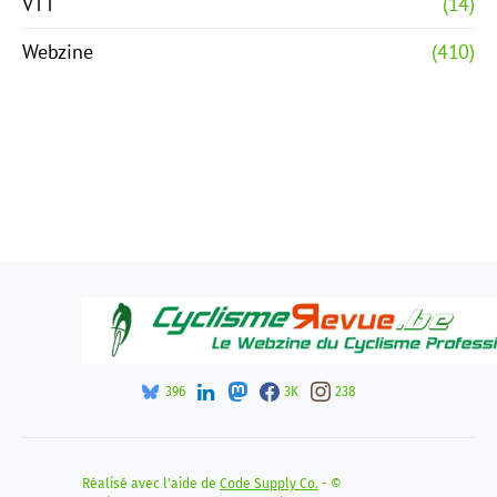
VTT
(14)
Webzine
(410)
396
3K
238
Réalisé avec l'aide de
Code Supply Co.
- ©