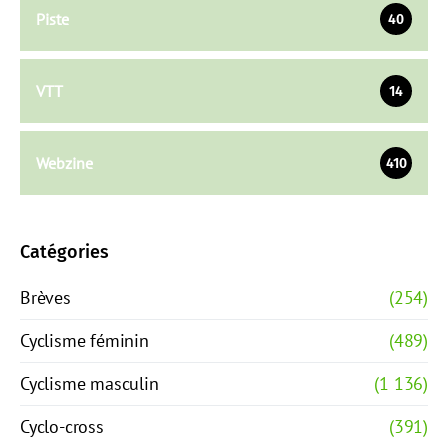
Piste
40
VTT
14
Webzine
410
Catégories
Brèves
(254)
Cyclisme féminin
(489)
Cyclisme masculin
(1 136)
Cyclo-cross
(391)