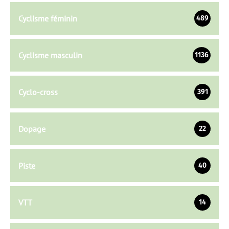
Cyclisme féminin
489
Cyclisme masculin
1136
Cyclo-cross
391
Dopage
22
Piste
40
VTT
14