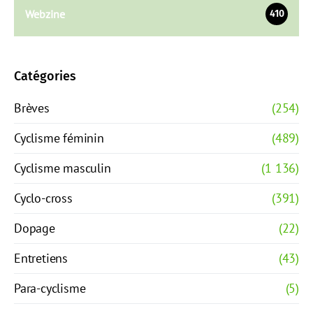
Webzine
410
Catégories
Brèves
(254)
Cyclisme féminin
(489)
Cyclisme masculin
(1 136)
Cyclo-cross
(391)
Dopage
(22)
Entretiens
(43)
Para-cyclisme
(5)