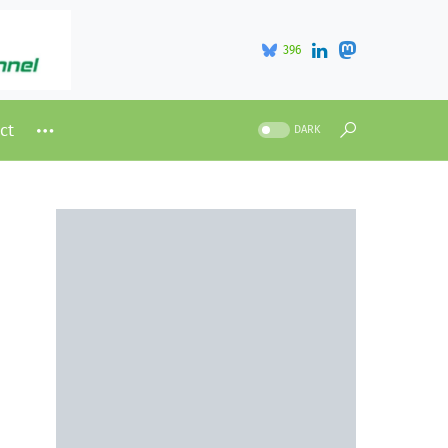
396
ct
DARK