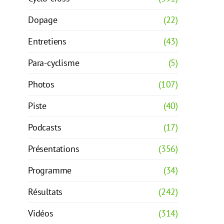
Dopage
(22)
Entretiens
(43)
Para-cyclisme
(5)
Photos
(107)
Piste
(40)
Podcasts
(17)
Présentations
(356)
Programme
(34)
Résultats
(242)
Vidéos
(314)