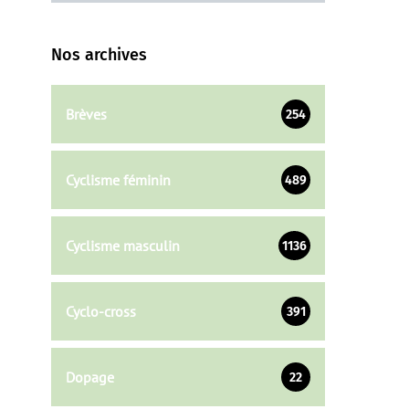
Nos archives
Brèves
254
Cyclisme féminin
489
Cyclisme masculin
1136
Cyclo-cross
391
Dopage
22