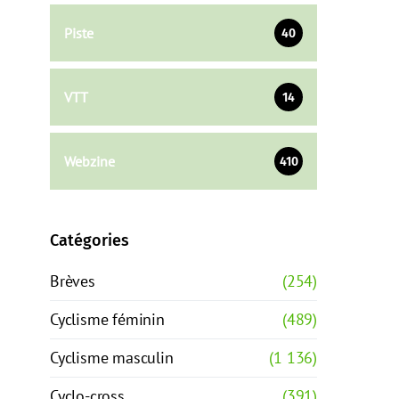
Piste
40
VTT
14
Webzine
410
Catégories
Brèves
(254)
Cyclisme féminin
(489)
Cyclisme masculin
(1 136)
Cyclo-cross
(391)