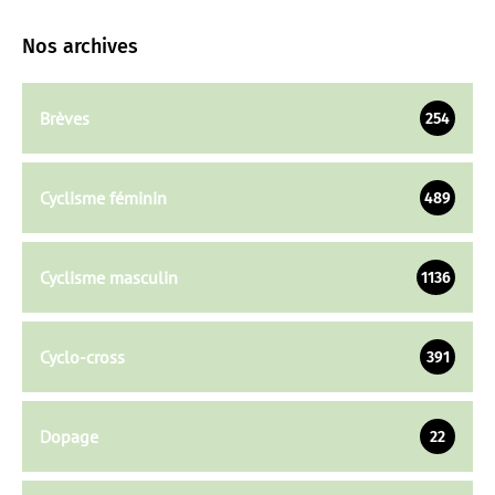
Nos archives
Brèves
254
Cyclisme féminin
489
Cyclisme masculin
1136
Cyclo-cross
391
Dopage
22