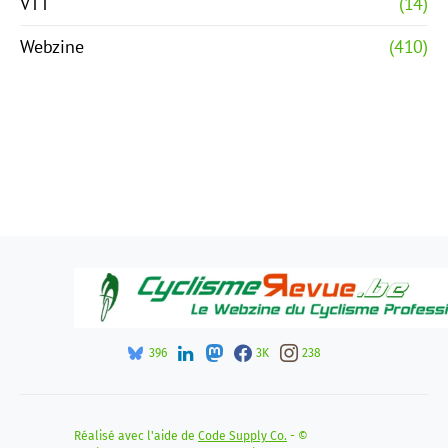
VTT
(14)
Webzine
(410)
396
3K
238
Réalisé avec l'aide de
Code Supply Co.
- ©