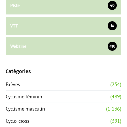
Piste
40
VTT
14
Webzine
410
Catégories
Brèves
(254)
Cyclisme féminin
(489)
Cyclisme masculin
(1 136)
Cyclo-cross
(391)