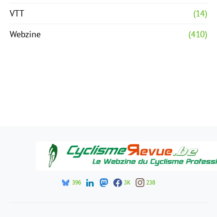
VTT
(14)
Webzine
(410)
396
3K
238