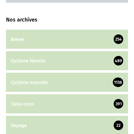
Nos archives
Brèves
254
Cyclisme féminin
489
Cyclisme masculin
1136
Cyclo-cross
391
Dopage
22