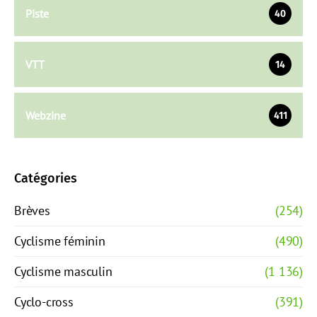
Piste
40
VTT
14
Webzine
411
Catégories
Brèves
(254)
Cyclisme féminin
(490)
Cyclisme masculin
(1 136)
Cyclo-cross
(391)