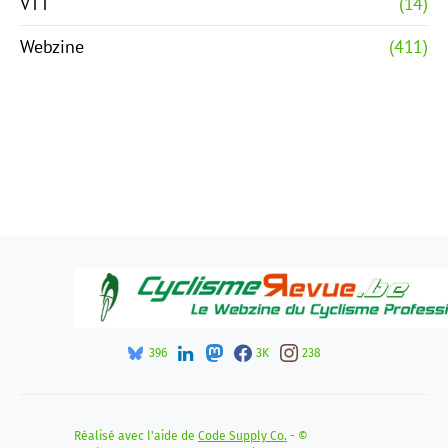
VTT
(14)
Webzine
(411)
396
3K
238
Réalisé avec l'aide de
Code Supply Co.
- ©