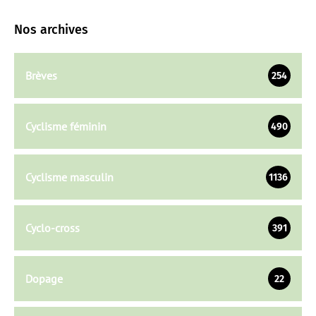
Nos archives
Brèves
254
Cyclisme féminin
490
Cyclisme masculin
1136
Cyclo-cross
391
Dopage
22