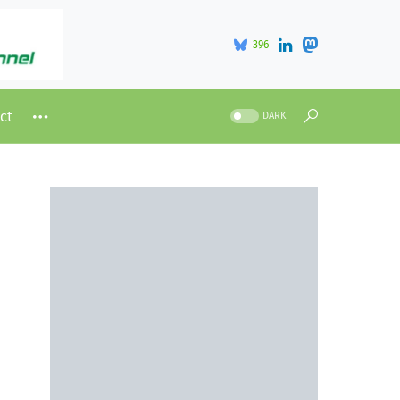
396
ct
DARK