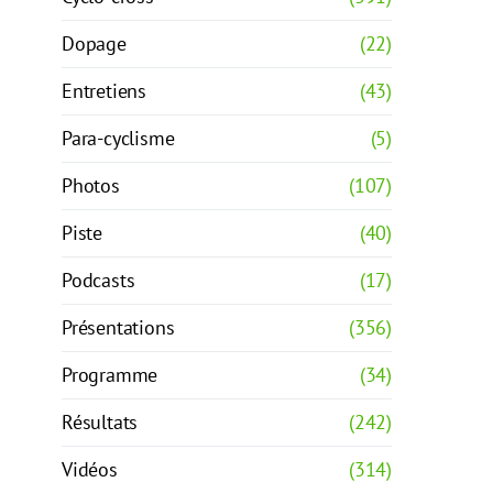
Dopage
(22)
Entretiens
(43)
Para-cyclisme
(5)
Photos
(107)
Piste
(40)
Podcasts
(17)
Présentations
(356)
Programme
(34)
Résultats
(242)
Vidéos
(314)