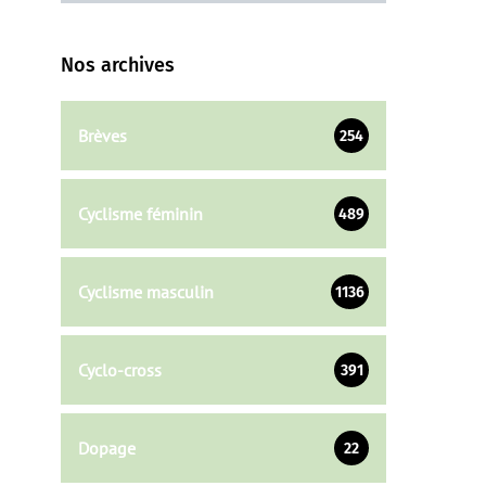
Nos archives
Brèves
254
Cyclisme féminin
489
Cyclisme masculin
1136
Cyclo-cross
391
Dopage
22