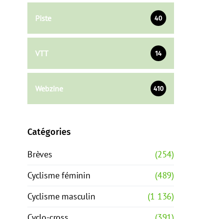
Piste
40
VTT
14
Webzine
410
Catégories
Brèves
(254)
Cyclisme féminin
(489)
Cyclisme masculin
(1 136)
Cyclo-cross
(391)