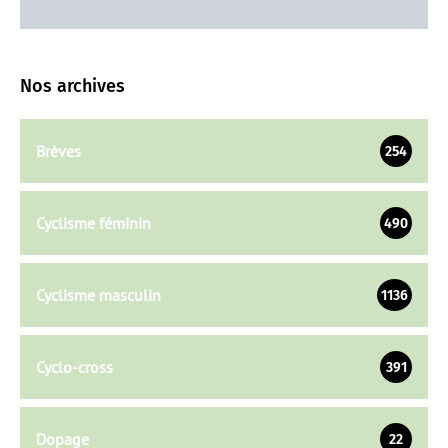
Nos archives
Brèves
254
Cyclisme féminin
490
Cyclisme masculin
1136
Cyclo-cross
391
Dopage
22