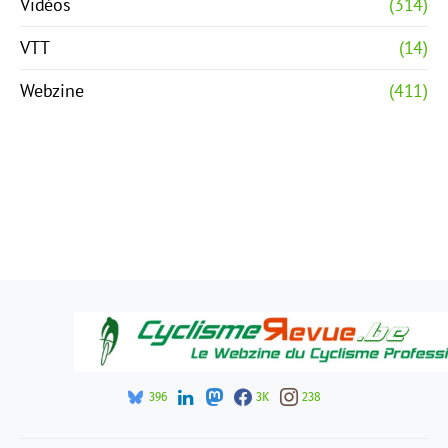
Vidéos
(314)
VTT
(14)
Webzine
(411)
396
3K
238